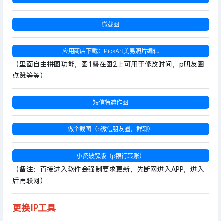
微截图
应用商店下载：PicsArt美易照片编辑
（里面自由拼图功能，图1叠在图2上可用于修改时间，p朋友圈
点赞等等）
短信特邀作图
做个截图（p微信朋友圈，群聊）
小贤破解版（p银行转账）
（备注：直接进入软件会强制要求更新，先断网进入APP，进入
后再联网）
更换IP工具