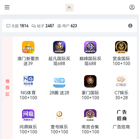
主题
1814
帖子
2487
用户
623
澳门新葡京
超凡国际反
巅峰国际反
赏金国际
送39
现688
现688
100+100
推
荐
NG体育
28圈 送28
豪门国际
C7娱乐
区
100+100
100+100
30+28
问鼎娱乐
壹号娱乐
南宫合集
广告招商
100+100
100+100
100+100