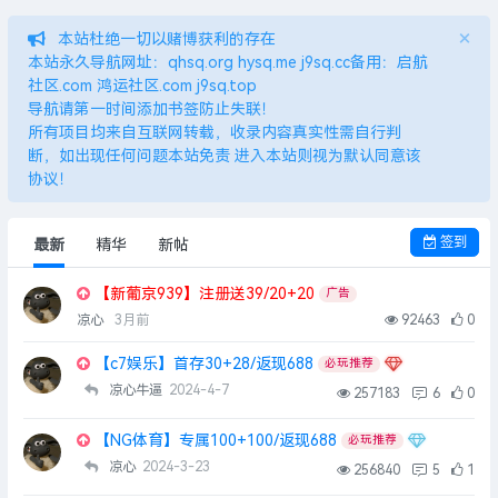
×
本站杜绝一切以赌博获利的存在
本站永久导航网址：qhsq.org hysq.me j9sq.cc备用：启航
社区.com 鸿运社区.com j9sq.top
导航请第一时间添加书签防止失联！
所有项目均来自互联网转载，收录内容真实性需自行判
断，如出现任何问题本站免责 进入本站则视为默认同意该
协议！
签到
最新
精华
新帖
【新葡京939】注册送39/20+20
广告
凉心
3月前
92463
0
【c7娱乐】首存30+28/返现688
必玩推荐
凉心牛逼
2024-4-7
257183
6
0
【NG体育】专属100+100/返现688
必玩推荐
凉心
2024-3-23
256840
5
1