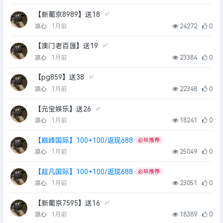
【新葡京8989】送18
✅
凉心
1月前
24272
0
【澳门老百匯】送19
✅
凉心
1月前
23384
0
【pg859】送38
✅
凉心
1月前
22348
0
【元宝娱乐】送26
✅
凉心
1月前
18241
0
【巅峰国际】100+100/返现688
必玩推荐
凉心
1月前
25049
0
【超凡国际】100+100/返现688
必玩推荐
凉心
1月前
23051
0
【新葡京7595】送16
✅
凉心
1月前
18389
0