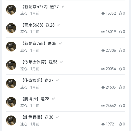
【新葡京4772】送27
✅
凉心
1月前
18352
0
【葡京5668】送28
✅
凉心
1月前
18019
0
【新葡京765】送35
✅
凉心
1月前
27306
0
【今年会体育】送58
✅
凉心
1月前
20054
0
【传奇娱乐】送27
✅
凉心
1月前
24605
0
【腾博会】送28
✅
凉心
1月前
24642
0
【绯色直播】送38
✅
凉心
1月前
19721
0