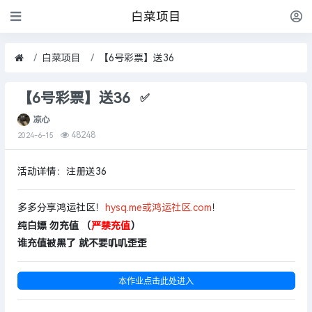
白菜项目
白菜项目
【6号彩票】送36
【6号彩票】送36
✅
凉心
48248
2024-6-15
活动详情：
注册送36
多多分享鸿运社区！
hysq.me或鸿运社区.com
！
纯白嫖 勿充值 （
严禁充值
）
谁充值被黑了 就不要叽叽歪歪
本作业点击此处进入