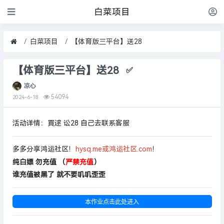
白菜项目
白菜项目
【体育版三平台】送28
【体育版三平台】送28
✅
凉心
54094
2024-6-18
活动详情：
買逑 讼28 自己去联系客服
多多分享鸿运社区！
hysq.me或鸿运社区.com
！
纯白嫖 勿充值 （
严禁充值
）
谁充值被黑了 就不要叽叽歪歪
本作业点击此处进入